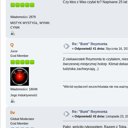
Czy ktos z Was czytal to? Napisane 25 la
Wiadomości: 2878
MISTYK WYSTYGŁ, WYNIK:
CYNIK
Re: "Bunt" Reymonta
Q
«
Odpowiedź #1 dnia:
Stycznia 16, 20
Juror
God Member
Z
ciekawostek
Reymonta to czytałem, nies
ówczesnej
mistycznej hołoty
. Klimat deka
ludziska zachwycają...)
"Wśród wydarzeń wszechświata nie ma ważnych
Wiadomości: 18048
Jego Induktywność
Re: "Bunt" Reymonta
liv
«
Odpowiedź #2 dnia:
Listopada 23, 2
Global Moderator
God Member
Patrz, wróciło rykoszetem. Razem z Tobą,