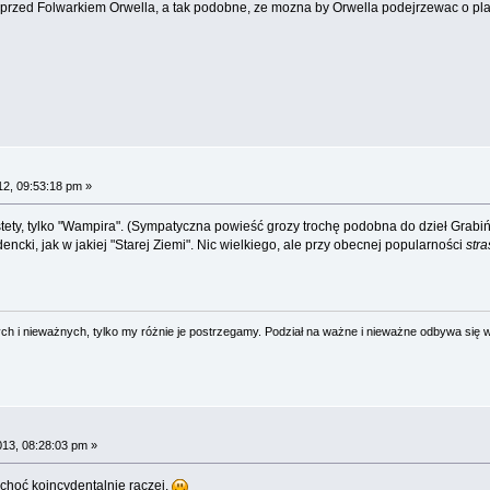
t przed Folwarkiem Orwella, a tak podobne, ze mozna by Orwella podejrzewac o pla
12, 09:53:18 pm »
tety, tylko "Wampira". (Sympatyczna powieść grozy trochę podobna do dzieł Grabiń
dencki, jak w jakiej "Starej Ziemi". Nic wielkiego, ale przy obecnej popularności
str
 i nieważnych, tylko my różnie je postrzegamy. Podział na ważne i nieważne odbywa się 
013, 08:28:03 pm »
 choć koincydentalnie raczej.