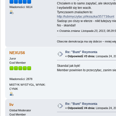
Chciałem o to samo zapytać, ale skorzysta
Wiadomości: 6614
I wyświetlił się ten wacik.
Tymczasem znalazłem to:
http://lubimyczytac.pl/ksiazka/35773/bunt
Sadząc po ciszy w eterze - nikt tutejszy nie
No - skandal!
«
Ostatnia zmiana: Listopada 23, 2013, 08:29:
Obecnie demokracja ma się dobrze – mniej wię
Re: "Bunt" Reymonta
NEXUS6
«
Odpowiedź #3 dnia:
Listopada 24, 2
Juror
God Member
Skandal jak byk!
Member powinien to przeczytac, zanim si
Wiadomości: 2878
MISTYK WYSTYGŁ, WYNIK:
CYNIK
Re: "Bunt" Reymonta
liv
«
Odpowiedź #4 dnia:
Listopada 24, 2
Global Moderator
God Member