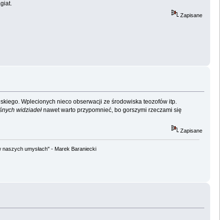
giat.
Zapisane
skiego. Wplecionych nieco obserwacji ze środowiska teozofów itp.
aśnych widziadeł
nawet warto przypomnieć, bo gorszymi rzeczami się
Zapisane
w naszych umysłach" - Marek Baraniecki