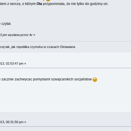
łem z sercza, o którym
Ola
przypomniała, że nie tylko do godziny on.
 czytał.
53 pm wysłana przez liv
»
cej tak, jak republika rzymska w czasach Oktawiana
013, 02:53:47 pm »
e zacznie zachwycac pomyslami szwajcarskich socjalistow
013, 06:31:50 pm »