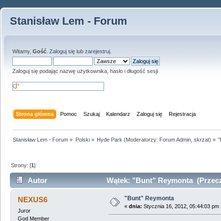
Stanisław Lem - Forum
Witamy,
Gość
.
Zaloguj się
lub
zarejestruj
.
Zaloguj się podając nazwę użytkownika, hasło i długość sesji
Strona główna
Pomoc
Szukaj
Kalendarz
Zaloguj się
Rejestracja
Stanisław Lem - Forum
»
Polski
»
Hyde Park
(Moderatorzy:
Forum Admin
,
skrzat
) »
"
Strony: [
1
]
Autor
Wątek: "Bunt" Reymonta (Przecz
"Bunt" Reymonta
NEXUS6
«
dnia:
Stycznia 16, 2012, 05:44:03 pm 
Juror
God Member