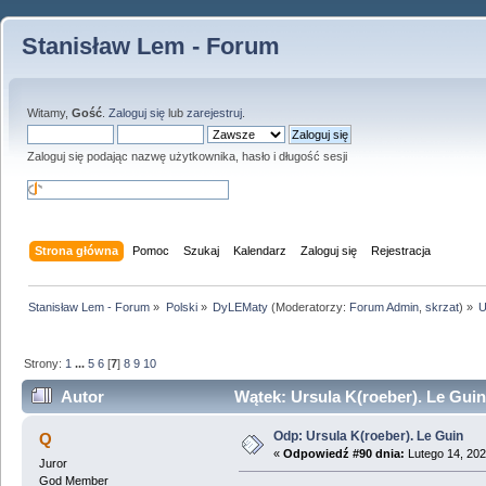
Stanisław Lem - Forum
Witamy,
Gość
.
Zaloguj się
lub
zarejestruj
.
Zaloguj się podając nazwę użytkownika, hasło i długość sesji
Strona główna
Pomoc
Szukaj
Kalendarz
Zaloguj się
Rejestracja
Stanisław Lem - Forum
»
Polski
»
DyLEMaty
(Moderatorzy:
Forum Admin
,
skrzat
) »
U
Strony:
1
...
5
6
[
7
]
8
9
10
Autor
Wątek: Ursula K(roeber). Le Guin
Odp: Ursula K(roeber). Le Guin
Q
«
Odpowiedź #90 dnia:
Lutego 14, 202
Juror
God Member