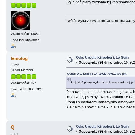
Są jakieś plany wydania tej korespondenc
"Wśród wydarzeń wszechświata nie ma ważnych
Wiadomości: 18052
Jego Induktywność
Odp: Ursula K(roeber). Le Guin
lemolog
«
Odpowiedź #91 dnia:
Lutego 15, 202
Juror
Senior Member
Cytat: Q w Lutego 14, 2023, 09:16:00 pm
Są jakieś plany wydania tej korespondencji (o
Wiadomości: 467
I love YaBB 1G - SP1!
Planow nie ma, a po omowieniu glownych w
Inna rzecz, jezeliby razem z listami Le 
Pohl) i redaktorami kanadyjsko-amerykansk
Ale na to planow nie ma - i nie latwo bed
Odp: Ursula K(roeber). Le Guin
Q
«
Odpowiedź #92 dnia:
Lutego 15, 202
Juror