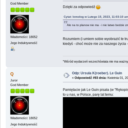
God Member
Dzięki za odpowiedź
.
Cytat: lemolog w Lutego 15, 2023, 11:03:10 a
Ale na to planow nie ma - i nie latwo bedzie z
Wiadomości: 18052
Rozumiem (i umiem sobie wyobrazić te trud
Jego Induktywność
kiedyś - choć może nie za naszego życia -
"Wśród wydarzeń wszechświata nie ma ważnych
Odp: Ursula K(roeber). Le Guin
Q
«
Odpowiedź #93 dnia:
Kwietnia 01, 2
Juror
God Member
Pamiętacie jak Le Guin pisała (w "Rękopis
to u nas, w Polsce, parę lat temu:
Wiadomości: 18052
Jego Induktywność