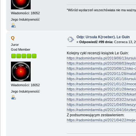
"Wśród wydarzeń wszechświata nie ma ważnych
Wiadomości: 18052
Jego Induktywność
Odp: Ursula K(roeber). Le Guin
Q
«
Odpowiedź #99 dnia:
Czerwca 13, 2
Juror
God Member
Kolejny cykl recenzji książek Le Guin:
https://radomirdarmila.pl/2019/06/13/ursul
https://radomirdarmila.pl/2020/08/03/wyd
https://radomirdarmila.pl/2020/08/12/oko-c
https://radomirdarmila.pl/2020/11/28/malaf
https://radomirdarmila.pl/2021/01/18/urs
https://radomirdarmila.pl/2021/01/22/moce-
Wiadomości: 18052
https://radomirdarmila.pl/2021/01/28/wra
Jego Induktywność
https://radomirdarmila.pl/2021/02/26/toka
https://radomirdarmila.pl/2021/03/22/ursu
https://radomirdarmila.pl/2021/04/05/wszys
https://radomirdarmila.pl/2021/04/16/czt
Z podsumowującym zestawieniem:
https://radomirdarmila.pl/2021/04/22/moje