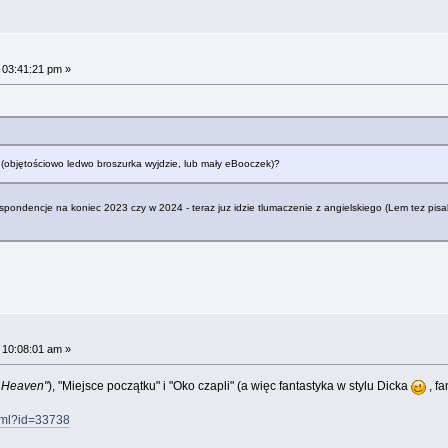
 03:41:21 pm »
 (objętościowo ledwo broszurka wyjdzie, lub mały eBooczek)?
pondencje na koniec 2023 czy w 2024 - teraz juz idzie tlumaczenie z angielskiego (Lem tez pisal
 10:08:01 am »
f Heaven"
), "Miejsce początku" i "Oko czapli" (a więc fantastyka w stylu Dicka
, fa
html?id=33738