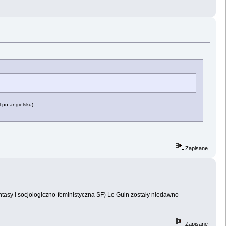
 po angielsku)
Zapisane
ntasy i socjologiczno-feministyczna SF) Le Guin zostały niedawno
Zapisane