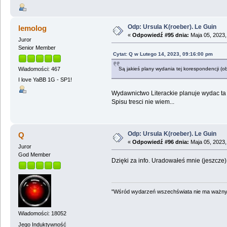
Odp: Ursula K(roeber). Le Guin
lemolog
«
Odpowiedź #95 dnia:
Maja 05, 2023,
Juror
Senior Member
Cytat: Q w Lutego 14, 2023, 09:16:00 pm
Są jakieś plany wydania tej korespondencji (o
Wiadomości: 467
I love YaBB 1G - SP1!
Wydawnictwo Literackie planuje wydac ta 
Spisu tresci nie wiem...
Odp: Ursula K(roeber). Le Guin
Q
«
Odpowiedź #96 dnia:
Maja 05, 2023,
Juror
God Member
Dzięki za info. Uradowałeś mnie (jeszcze) 
"Wśród wydarzeń wszechświata nie ma ważnych
Wiadomości: 18052
Jego Induktywność