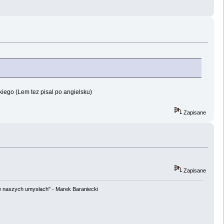
iego (Lem tez pisal po angielsku)
Zapisane
Zapisane
w naszych umysłach" - Marek Baraniecki