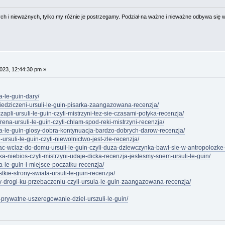
 i nieważnych, tylko my różnie je postrzegamy. Podział na ważne i nieważne odbywa się 
023, 12:44:30 pm »
a-le-guin-dary/
ziedziczeni-ursuli-le-guin-pisarka-zaangazowana-recenzja/
zapli-ursuli-le-guin-czyli-mistrzyni-tez-sie-czasami-potyka-recenzja/
rena-ursuli-le-guin-czyli-chlam-spod-reki-mistrzyni-recenzja/
ula-le-guin-glosy-dobra-kontynuacja-bardzo-dobrych-darow-recenzja/
ursuli-le-guin-czyli-niewolnictwo-jest-zle-recenzja/
cac-wciaz-do-domu-ursuli-le-guin-czyli-duza-dziewczynka-bawi-sie-w-antropolozke-
rka-niebios-czyli-mistrzyni-udaje-dicka-recenzja-jestesmy-snem-ursuli-le-guin/
la-le-guin-i-miejsce-poczatku-recenzja/
tkie-strony-swiata-ursuli-le-guin-recenzja/
ery-drogi-ku-przebaczeniu-czyli-ursula-le-guin-zaangazowana-recenzja/
-prywatne-uszeregowanie-dziel-urszuli-le-guin/