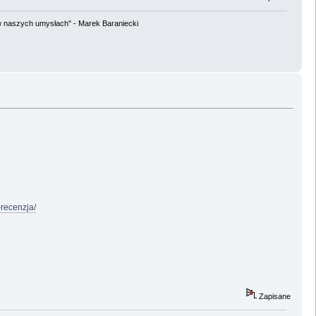
w naszych umysłach" - Marek Baraniecki
recenzja/
Zapisane