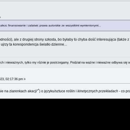
m
nalezc finansowanie i zalatwic prawa autorskie ze wszystkimi wymienionymi...
ności), ale z drugiej strony szkoda, bo byłaby to chyba dość interesująca (także z
 ujrzy ta korespondencja światło dzienne...
 i nieważnych, tylko my różnie je postrzegamy. Podział na ważne i nieważne odbywa się 
023, 02:17:36 pm »
*
ie na ziarenkach akacji"
) o języku/sztuce roślin i
kinetycznych przekładach
- co pr