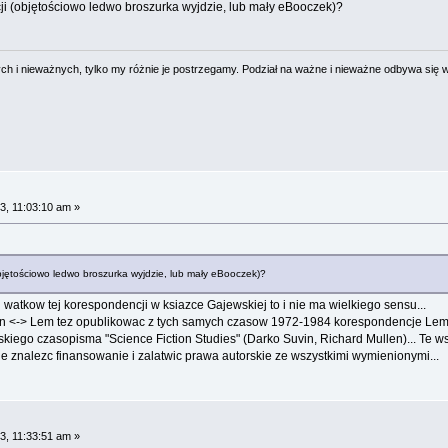
ji (objętościowo ledwo broszurka wyjdzie, lub mały eBooczek)?
 i nieważnych, tylko my różnie je postrzegamy. Podział na ważne i nieważne odbywa się 
3, 11:03:10 am »
bjętościowo ledwo broszurka wyjdzie, lub mały eBooczek)?
atkow tej korespondencji w ksiazce Gajewskiej to i nie ma wielkiego sensu...
Guin <-> Lem tez opublikowac z tych samych czasow 1972-1984 korespondencje Lema 
iego czasopisma "Science Fiction Studies" (Darko Suvin, Richard Mullen)... Te wsz
zie znalezc finansowanie i zalatwic prawa autorskie ze wszystkimi wymienionymi...
3, 11:33:51 am »