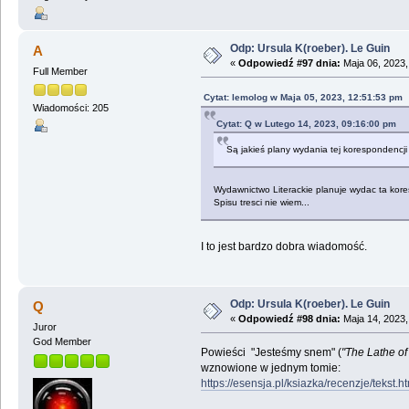
Odp: Ursula K(roeber). Le Guin
A
«
Odpowiedź #97 dnia:
Maja 06, 2023,
Full Member
Cytat: lemolog w Maja 05, 2023, 12:51:53 pm
Wiadomości: 205
Cytat: Q w Lutego 14, 2023, 09:16:00 pm
Są jakieś plany wydania tej korespondencji
Wydawnictwo Literackie planuje wydac ta kores
Spisu tresci nie wiem...
I to jest bardzo dobra wiadomość.
Odp: Ursula K(roeber). Le Guin
Q
«
Odpowiedź #98 dnia:
Maja 14, 2023,
Juror
God Member
Powieści "Jesteśmy snem" (
"The Lathe o
wznowione w jednym tomie:
https://esensja.pl/ksiazka/recenzje/tekst.