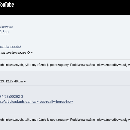
ączkowska
2r5po
acacia-seeds/
44 am wysłana przez Q
»
 i nieważnych, tylko my różnie je postrzegamy. Podział na ważne i nieważne odbywa się 
023, 12:27:48 pm »
8674(23)00262-3
e/article/plants-can-talk-yes-really-heres-how
 i nieważnych, tylko my różnie je postrzegamy. Podział na ważne i nieważne odbywa się 