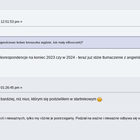
 12:51:53 pm »
bjętościowo ledwo broszurka wyjdzie, lub mały eBooczek)?
korespondencje na koniec 2023 czy w 2024 - teraz juz idzie tlumaczenie z angielsk
 01:26:45 pm »
bardziej, niż
nius
, którym się podzieliłem w startrekowym
.
 i nieważnych, tylko my różnie je postrzegamy. Podział na ważne i nieważne odbywa się 