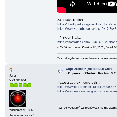
Za sprawą tej pani:
https://pl.wikipedia.org/wiki/Urszula_Zaj
https://www.youtube.com/watch?v=7iFqvF
* Przypominajka:
https://ekostories.com/2014/04/21/author-
«
Ostatnia zmiana: Kwietnia 03, 2023, 08:24:
"Wśród wydarzeń wszechświata nie ma ważnych
Odp: Ursula K(roeber). Le Guin
Q
«
Odpowiedź #94 dnia:
Kwietnia 13, 2
Juror
God Member
Pozostając przy mowie roślin...
https://www.cell.com/cell/fulltext/S0092-
https://www.nationalgeographic.com/scienc
"Wśród wydarzeń wszechświata nie ma ważnych
Wiadomości: 18052
Jego Induktywność