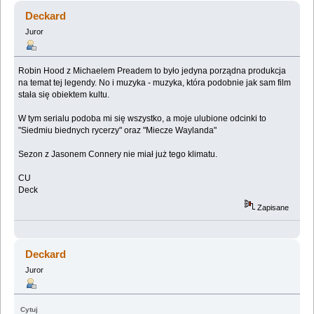
Deckard
Juror
Robin Hood z Michaelem Preadem to było jedyna porządna produkcja
na temat tej legendy. No i muzyka - muzyka, która podobnie jak sam film
stała się obiektem kultu.
W tym serialu podoba mi się wszystko, a moje ulubione odcinki to
"Siedmiu biednych rycerzy" oraz "Miecze Waylanda"
Sezon z Jasonem Connery nie miał już tego klimatu.
CU
Deck
Zapisane
Deckard
Juror
Cytuj