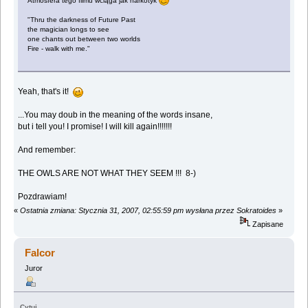
Atmosfera tego filmu wciąga jak narkotyk
"Thru the darkness of Future Past
the magician longs to see
one chants out between two worlds
Fire - walk with me."
Yeah, that's it!
...You may doub in the meaning of the words insane,
but i tell you! I promise! I will kill again!!!!!!!
And remember:
THE OWLS ARE NOT WHAT THEY SEEM !!! 8-)
Pozdrawiam!
«
Ostatnia zmiana: Stycznia 31, 2007, 02:55:59 pm wysłana przez Sokratoides
»
Zapisane
Falcor
Juror
Cytuj