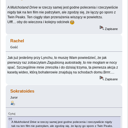
A
Mulcholand Drive
w rzeczy samej jest godne polecenia i rzeczywiście
nigdy tak na ten film nie patrzyłam, ale zgodzę się, że łączy go sporo z
Twin Peaks. Ten ciągły stan przerażenia wiszący w powietrzu.
Ufff.... oby do wieczora i kolejny odcinek
Zapisane
Rachel
Gość
Jak już jesteśmy przy Lynchu, to muszę Wam powiedzieć, że jak
pierwszy raz zobaczyłam
Zagubioną autostradę
, to nie mogłam w nocy
spać. Szczególnie mnie zmroziła i do dzisiaj trzyma, ta pierwsza akcja z
kasetą wideo, którą bohaterowie znajdują na schodach domu.Brrrr.....
Zapisane
Sokratoides
Juror
Cytuj
A
Mulcholand Drive
w rzeczy samej jest godne polecenia i rzeczywiście nigdy
tak na ten film nie patrzyłam, ale zgodzę się, że łączy go sporo z Twin Peaks.