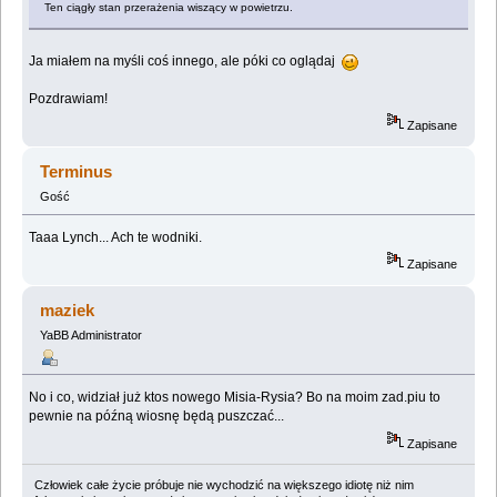
Ten ciągły stan przerażenia wiszący w powietrzu.
Ja miałem na myśli coś innego, ale póki co oglądaj
Pozdrawiam!
Zapisane
Terminus
Gość
Taaa Lynch... Ach te wodniki.
Zapisane
maziek
YaBB Administrator
No i co, widział już ktos nowego Misia-Rysia? Bo na moim zad.piu to
pewnie na późną wiosnę będą puszczać...
Zapisane
Człowiek całe życie próbuje nie wychodzić na większego idiotę niż nim