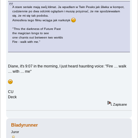
A stare seriale mają swój klimat. Ja wpadłam w Twin Peaks jak śliwka w kompot,
codziennie po dwa odcinki oglądam i muszę przyznać, że nie spodziewałam
się, że mi się tak podoba.
Atmosfera tego filmu wciąga jak narkotyk
"Thru the darkness of Future Past
the magician longs to see
one chants out between two worlds
Fire - walk with me."
Diane, it's 9:07 in the morning, I just heard haunting voice: "Fire .... walk
.... with .... me"
CU
Deck
Zapisane
Bladyrunner
Juror