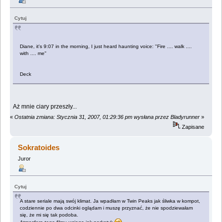
Cytuj
Diane, it's 9:07 in the morning, I just heard haunting voice: "Fire .... walk ....
with .... me"
Deck
Aż mnie ciary przeszły...
«
Ostatnia zmiana: Stycznia 31, 2007, 01:29:36 pm wysłana przez Bladyrunner
»
Zapisane
Sokratoides
Juror
Cytuj
A stare seriale mają swój klimat. Ja wpadłam w Twin Peaks jak śliwka w kompot,
codziennie po dwa odcinki oglądam i muszę przyznać, że nie spodziewałam
się, że mi się tak podoba.