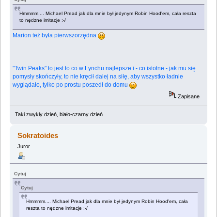
Hmmmm.... Michael Pread jak dla mnie był jedynym Robin Hood'em, cała reszta
to nędzne imitacje :-/
Marion też była pierwszorzędna
"Twin Peaks" to jest to co w Lynchu najlepsze i - co istotne - jak mu się
pomysły skończyły, to nie kręcił dalej na siłę, aby wszystko ładnie
wyglądało, tylko po prostu poszedł do domu
Zapisane
Taki zwykły dzień, biało-czarny dzień...
Sokratoides
Juror
Cytuj
Cytuj
Hmmmm.... Michael Pread jak dla mnie był jedynym Robin Hood'em, cała
reszta to nędzne imitacje :-/