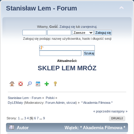
Stanisław Lem - Forum
Witamy,
Gość
.
Zaloguj się
lub
zarejestruj
.
Zaloguj się podając nazwę użytkownika, hasło i długość sesji
Aktualności:
SKLEP LEM MRÓZ
Stanisław Lem - Forum
»
Polski
»
DyLEMaty
(Moderatorzy:
Forum Admin
,
skrzat
) »
* Akademia Filmowa *
« poprzedni
następny »
Strony:
1
...
3
4
[
5
]
6
7
...
9
DRUKUJ
Autor
Wątek: * Akademia Filmowa *