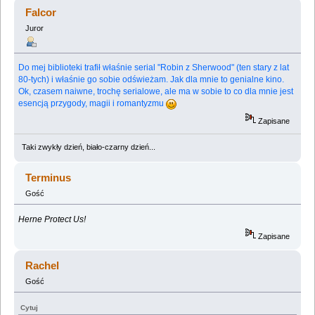
(Przeczytany 236269 razy)
Falcor
Juror
Do mej biblioteki trafił właśnie serial "Robin z Sherwood" (ten stary z lat
80-tych) i właśnie go sobie odświeżam. Jak dla mnie to genialne kino.
Ok, czasem naiwne, trochę serialowe, ale ma w sobie to co dla mnie jest
esencją przygody, magii i romantyzmu
Zapisane
Taki zwykły dzień, biało-czarny dzień...
Terminus
Gość
Herne Protect Us!
Zapisane
Rachel
Gość
Cytuj