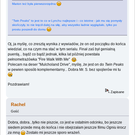
Marion też była pierwszorzędna
"Twin Peaks" to jest to co w Lynchu najlepsze i - co istotne - jak mu się pomysły
skończyły, to nie kręcił dalej na siłę, aby wszystko ładnie wyglądało, tylko po
prostu poszedł do domu
Oj, ja myślę, co zresztą wynika z wywiadów, że on od początku do końca
wiedział, co na czym ma stać w tym serialu. Finał zaś był genialną
puentą... bądź co bądź jednak, kilka lat później powstała
pełnometrażówka "Fire Walk With Me"
.
Polecam na deser "Mulcholand Drive", myślę, że jest on do
Twin Peaks
w pewien sposób komplementarny... Dobra Mr. S. bez spojlerów mi tu
Pozdrawiam!
Zapisane
Rachel
Gość
Dobra, dobra...tylko nie piszcie, co jest w ostatnim odcinku, bo jeszcze
siedem przede mną do końca i nie obejrzałam jeszcze filmu
Ogniu krocz
za mną
Zostało mi jeszcze sporo wrażeń.