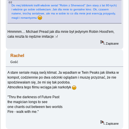
Do mej biblioteki trafił właśnie serial "Robin z Sherwood" (ten stary z lat 80-tych)
i właśnie go sobie odświeżam. Jak dla mnie to genialne kino. Ok, czasem
naiwne, trochę serialowe, ale ma w sobie to co dla mnie jest esencją przygody,
magii i romantyzmu
Hmmmm.... Michael Pread jak dla mnie był jedynym Robin Hood'em,
cała reszta to nędzne imitacje :-/
Zapisane
Rachel
Gość
A stare seriale mają swój klimat. Ja wpadłam w Twin Peaks jak śliwka w
kompot, codziennie po dwa odcinki oglądam i muszę przyznać, że nie
spodziewałam się, że mi się tak podoba.
Atmosfera tego filmu wciąga jak narkotyk
"Thru the darkness of Future Past
the magician longs to see
one chants out between two worlds
Fire - walk with me."
Zapisane