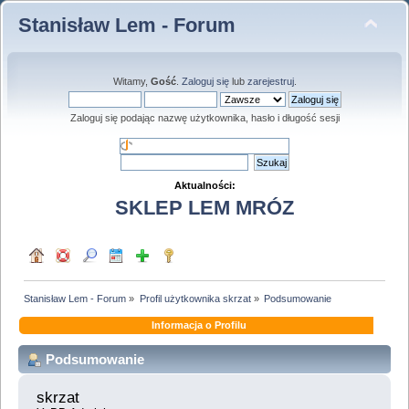
Stanisław Lem - Forum
Witamy,
Gość
.
Zaloguj się
lub
zarejestruj
.
Zaloguj się podając nazwę użytkownika, hasło i długość sesji
Aktualności:
SKLEP LEM MRÓZ
Stanisław Lem - Forum
»
Profil użytkownika skrzat
»
Podsumowanie
Informacja o Profilu
Podsumowanie
skrzat 