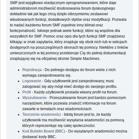
SMF jest wyjątkowo elastycznym oprogramowaniem, które daje
administratorom możliwość dostosowania forum dyskusyjnego
dokładnie tak jak tego chcą dzięki olbrzymiemu zestawowi
wbudowanych funkcji, dodatkowych stylów oraz modyfikacji. Pozwala
to nadać każdemu forum SMF zupełnie inny klimat oraz
funkcjonalność. Istnieje jednak wiele funkcji, które są wspólne dla
wszystkich for SMF. Pomoc oraz opis dla tych funkcji SMF znajdziesz
klikając w znak zapytania, który znajduje się obok nich lub w sekcjach
dostępnych na poszczególnych stronach tej pomocy. Niektóre z linków
umieszczonych w tej pomocy przekieruje Cię do pełnej dokumentacji
znajdującej się na oficjalnej stronie Simple Machines.
Rejestracja
- Do pełnego dostępu do forum wiele z nich
wymaga zarejestrowania się.
Logowanie
- Gdy użytkownik jest zarejestrowany, musi
zalogować się aby mógł mieć dostęp do swojego profilu.
Profil
- Każdy użytkownik posiada własny profil na forum.
Wyszukiwanie
- Przeszukiwanie forum jest bardzo pomocnym
narzędziem, które pozwala znaleźć informacje na forum
zawarte w tematach oraz wiadomościach.
Tworzenie wiadomości
- Istotą forum jest to, że każdy
użytkownik ma możliwość wysyłania wiadomości za pomocą
których reprezentuje się całej społeczności.
Kod Bulletin Board (BBC)
- Do wysyłanych wiadomości można
dodawać kody BBC.