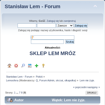
Stanisław Lem - Forum
Witamy,
Gość
.
Zaloguj się
lub
zarejestruj
.
Zaloguj się podając nazwę użytkownika, hasło i długość sesji
Aktualności:
SKLEP LEM MRÓZ
Stanisław Lem - Forum
»
Polski
»
Lemosfera
(Moderatorzy:
Q
,
Forum Admin
,
skrzat
,
olkapolka
) »
Lem nie żyje.
« poprzedni
następny »
Strony:
1
...
7
8
[
9
]
DRUKUJ
Autor
Wątek: Lem nie żyje.