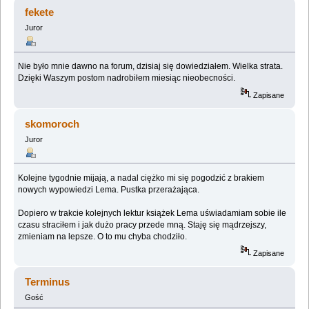
(Przeczytany 151312 razy)
fekete
Juror
Nie było mnie dawno na forum, dzisiaj się dowiedziałem. Wielka strata.
Dzięki Waszym postom nadrobiłem miesiąc nieobecności.
Zapisane
skomoroch
Juror
Kolejne tygodnie mijają, a nadal ciężko mi się pogodzić z brakiem
nowych wypowiedzi Lema. Pustka przerażająca.
Dopiero w trakcie kolejnych lektur książek Lema uświadamiam sobie ile
czasu straciłem i jak dużo pracy przede mną. Staję się mądrzejszy,
zmieniam na lepsze. O to mu chyba chodziło.
Zapisane
Terminus
Gość