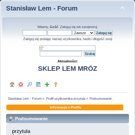
Stanisław Lem - Forum
Witamy,
Gość
.
Zaloguj się
lub
zarejestruj
.
Zaloguj się podając nazwę użytkownika, hasło i długość sesji
Aktualności:
SKLEP LEM MRÓZ
Stanisław Lem - Forum
»
Profil użytkownika przytula
»
Podsumowanie
Informacja o Profilu
Podsumowanie
przytula 