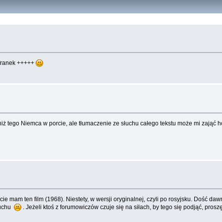
yfranek +++++
 niż tego Niemca w porcie, ale tłumaczenie ze słuchu całego tekstu może mi zająć h
ie mam ten film (1968). Niestety, w wersji oryginalnej, czyli po rosyjsku. Dość 
łuchu
. Jeżeli ktoś z forumowiczów czuje się na siłach, by tego się podjąć, proszę