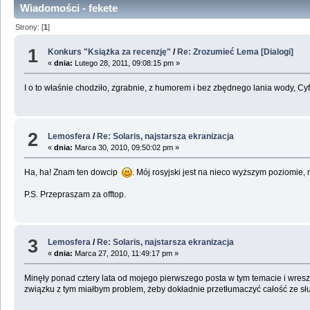
Wiadomości - fekete
Strony: [
1
]
1
Konkurs "Książka za recenzję"
/
Re: Zrozumieć Lema [Dialogi]
«
dnia:
Lutego 28, 2011, 09:08:15 pm »
I o to właśnie chodziło, zgrabnie, z humorem i bez zbędnego lania wody, C
2
Lemosfera
/
Re: Solaris, najstarsza ekranizacja
«
dnia:
Marca 30, 2010, 09:50:02 pm »
Ha, ha! Znam ten dowcip
. Mój rosyjski jest na nieco wyższym poziomie,
P.S. Przepraszam za offtop.
3
Lemosfera
/
Re: Solaris, najstarsza ekranizacja
«
dnia:
Marca 27, 2010, 11:49:17 pm »
Minęły ponad cztery lata od mojego pierwszego posta w tym temacie i wreszc
związku z tym miałbym problem, żeby dokładnie przetłumaczyć całość ze s