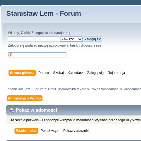
Stanisław Lem - Forum
Witamy,
Gość
.
Zaloguj się
lub
zarejestruj
.
Zaloguj się podając nazwę użytkownika, hasło i długość sesji
Strona główna
Pomoc
Szukaj
Kalendarz
Zaloguj się
Rejestracja
Stanisław Lem - Forum
»
Profil użytkownika fekete
»
Pokaż wiadomości
»
Wiadomośc
Informacja o Profilu
Pokaż wiadomości
Ta sekcja pozwala Ci zobaczyć wszystkie wiadomości wysłane przez tego użytkowni
Wiadomości
Pokaż wątki
Pokaż załączniki