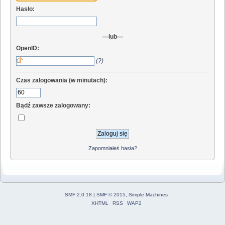
Hasło:
—lub—
OpenID:
(?)
Czas zalogowania (w minutach):
Bądź zawsze zalogowany:
Zapomniałeś hasła?
SMF 2.0.18
|
SMF © 2015
,
Simple Machines
XHTML
RSS
WAP2