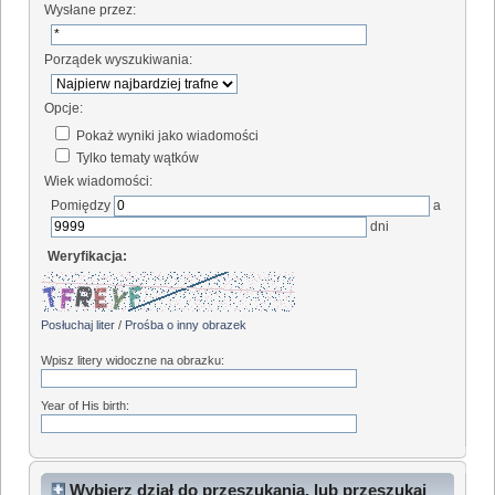
Wysłane przez:
Porządek wyszukiwania:
Opcje:
Pokaż wyniki jako wiadomości
Tylko tematy wątków
Wiek wiadomości:
Pomiędzy
a
dni
Weryfikacja:
Posłuchaj liter
/
Prośba o inny obrazek
Wpisz litery widoczne na obrazku:
Year of His birth:
Wybierz dział do przeszukania, lub przeszukaj