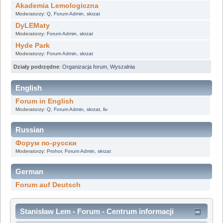
Akademia Lemologiczna
Moderatorzy:
Q
,
Forum Admin
,
skrzat
DyLEMaty
Moderatorzy:
Forum Admin
,
skrzat
Hyde Park
Moderatorzy:
Forum Admin
,
skrzat
Działy podrzędne
:
Organizacja forum
,
Wyszalnia
English
Forum in English
Moderatorzy:
Q
,
Forum Admin
,
skrzat
,
liv
Russian
Форум по-русски
Moderatorzy:
Prohor
,
Forum Admin
,
skrzat
German
Forum auf Deutsch
Stanisław Lem - Forum - Centrum informacji