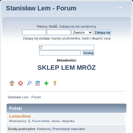
Stanisław Lem - Forum
Witamy,
Gość
.
Zaloguj się
lub
zarejestruj
.
Zaloguj się podając nazwę użytkownika, hasło i długość sesji
Aktualności:
SKLEP LEM MRÓZ
Stanisław Lem - Forum
Polski
Lemosfera
Moderatorzy:
Q
,
Forum Admin
,
skrzat
,
olkapolka
Działy podrzędne
:
Konkursy
,
Prezentacje maturalne