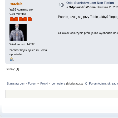
Odp: Stanisław Lem Non Fiction
maziek
«
Odpowiedź #2 dnia:
Kwietnia 11, 202
YaBB Administrator
God Member
Paanie, czuję się przy Tobie jakbyś ślepeg
Człowiek całe życie próbuje nie wychodzić na wi
Wiadomości: 14337
zamiast bajek ojciec mi Lema
opowiadał...
Strony: [
1
]
Stanisław Lem - Forum
»
Polski
»
Lemosfera
(Moderatorzy:
Q
,
Forum Admin
,
skrzat
,