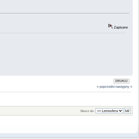
Zapisane
DRUKUJ
« poprzedni
następny »
Skocz do: