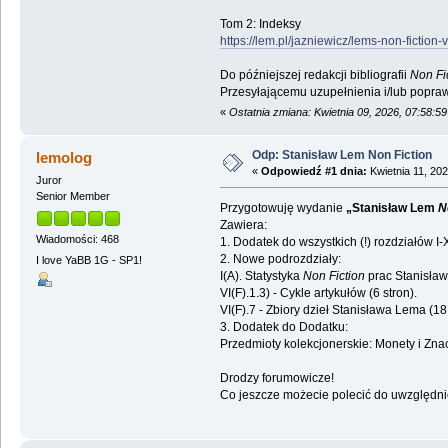
Tom 2: Indeksy
https://lem.pl/jazniewicz/lems-non-fiction-v
Do późniejszej redakcji bibliografii
Non Fi
Przesyłającemu uzupełnienia i/lub popraw
«
Ostatnia zmiana: Kwietnia 09, 2026, 07:58:5
Odp: Stanisław Lem Non Fiction
lemolog
«
Odpowiedź #1 dnia:
Kwietnia 11, 202
Juror
Senior Member
Przygotowuję wydanie
„Stanisław Lem
N
Zawiera:
Wiadomości: 468
1. Dodatek do wszystkich (!) rozdziałów I
2. Nowe podrozdziały:
I love YaBB 1G - SP1!
I(A). Statystyka
Non Fiction
prac Stanisława
VI(F).1.3) - Cykle artykułów (6 stron).
VI(F).7 - Zbiory dzieł Stanisława Lema (18 
3. Dodatek do Dodatku:
Przedmioty kolekcjonerskie: Monety i Znac
Drodzy forumowicze!
Co jeszcze możecie polecić do uwzględni