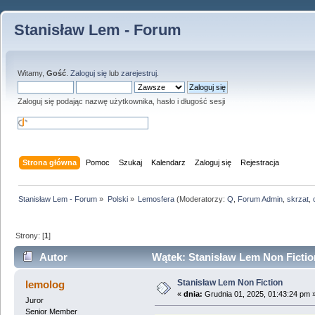
Stanisław Lem - Forum
Witamy,
Gość
.
Zaloguj się
lub
zarejestruj
.
Zaloguj się podając nazwę użytkownika, hasło i długość sesji
Strona główna
Pomoc
Szukaj
Kalendarz
Zaloguj się
Rejestracja
Stanisław Lem - Forum
»
Polski
»
Lemosfera
(Moderatorzy:
Q
,
Forum Admin
,
skrzat
,
Strony: [
1
]
Autor
Wątek: Stanisław Lem Non Fictio
Stanisław Lem Non Fiction
lemolog
«
dnia:
Grudnia 01, 2025, 01:43:24 pm 
Juror
Senior Member