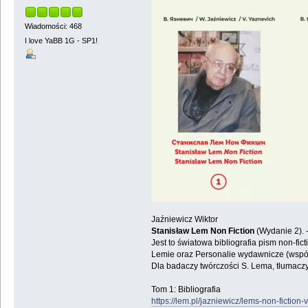
Wiadomości: 468
I love YaBB 1G - SP1!
Jaźniewicz Wiktor
Stanisław Lem Non Fiction
(Wydanie 2). -
Jest to światowa bibliografia pism non-fic
Lemie oraz Personalie wydawnicze (współa
Dla badaczy twórczości S. Lema, tłumaczy,
Tom 1: Bibliografia
https://lem.pl/jazniewicz/lems-non-fiction-v