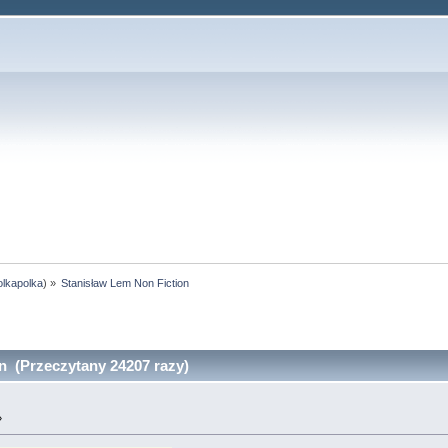
olkapolka
) »
Stanisław Lem Non Fiction
n (Przeczytany 24207 razy)
»