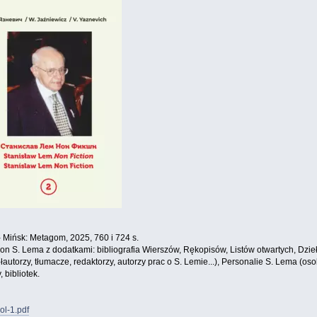
 Mińsk: Metagom, 2025, 760 i 724 s.
tion S. Lema z dodatkami: bibliografia Wierszów, Rękopisów, Listów otwartych, Dzie
utorzy, tłumacze, redaktorzy, autorzy prac o S. Lemie...), Personalie S. Lema (o
 bibliotek.
ol-1.pdf