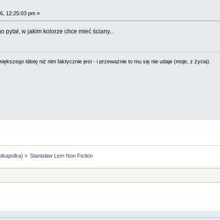
6, 12:25:03 pm »
o pytał, w jakim kolorze chce mieć ściany...
ększego idiotę niż nim faktycznie jest - i przeważnie to mu się nie udaje (moje, z życia).
olkapolka
) »
Stanisław Lem Non Fiction