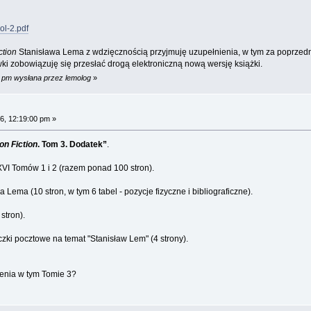
ol-2.pdf
ction
Stanisława Lema z wdzięcznością przyjmuję uzupełnienia, w tym za poprzedn
ki zobowiązuję się przesłać drogą elektroniczną nową wersję książki.
9 pm wysłana przez lemolog
»
6, 12:19:00 pm »
on Fiction
. Tom 3. Dodatek”
.
-XVI Tomów 1 i 2 (razem ponad 100 stron).
 Lema (10 stron, w tym 6 tabel - pozycje fizyczne i bibliograficzne).
stron).
zki pocztowe na temat "Stanisław Lem" (4 strony).
enia w tym Tomie 3?