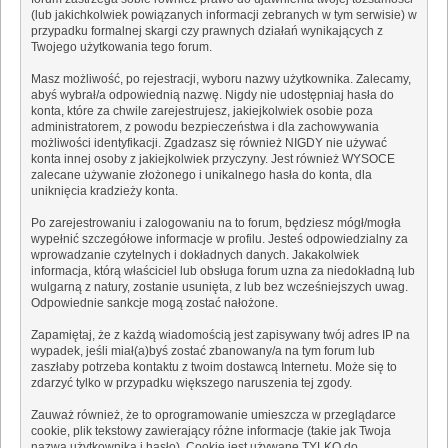
(lub jakichkolwiek powiązanych informacji zebranych w tym serwisie) w
przypadku formalnej skargi czy prawnych działań wynikających z
Twojego użytkowania tego forum.
Masz możliwość, po rejestracji, wyboru nazwy użytkownika. Zalecamy,
abyś wybrał/a odpowiednią nazwę. Nigdy nie udostępniaj hasła do
konta, które za chwile zarejestrujesz, jakiejkolwiek osobie poza
administratorem, z powodu bezpieczeństwa i dla zachowywania
możliwości identyfikacji. Zgadzasz się również NIGDY nie używać
konta innej osoby z jakiejkolwiek przyczyny. Jest również WYSOCE
zalecane używanie złożonego i unikalnego hasła do konta, dla
uniknięcia kradzieży konta.
Po zarejestrowaniu i zalogowaniu na to forum, będziesz mógł/mogła
wypełnić szczegółowe informacje w profilu. Jesteś odpowiedzialny za
wprowadzanie czytelnych i dokładnych danych. Jakakolwiek
informacja, którą właściciel lub obsługa forum uzna za niedokładną lub
wulgarną z natury, zostanie usunięta, z lub bez wcześniejszych uwag.
Odpowiednie sankcje mogą zostać nałożone.
Zapamiętaj, że z każdą wiadomością jest zapisywany twój adres IP na
wypadek, jeśli miał(a)byś zostać zbanowany/a na tym forum lub
zaszłaby potrzeba kontaktu z twoim dostawcą Internetu. Może się to
zdarzyć tylko w przypadku większego naruszenia tej zgody.
Zauważ również, że to oprogramowanie umieszcza w przeglądarce
cookie, plik tekstowy zawierający różne informacje (takie jak Twoja
nazwa użytkownika i hasło). Cookie jest używane TYLKO do