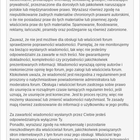
prywatność, przeznaczone dla dorosłych lub jakkolwiek naruszające
polskie lub międzynarodowe prawo. Wyrażasz również zgodę na
niepublikowanie żadnych materiałów chronionych prawami autorskimi,
o ile nie posiadasz praw do tych materiałów lub pisemnej zgody
właściciela praw do tych materiałów. Spamowanie, floodowanie,
reklamy, łańcuszki, piramidy oraz podżeganie są również zabronione.
Zauważ, że nie jest możliwe dla obsługi lub właścicieli forum
sprawdzenie poprawności wiadomości. Pamiętaj, że nie monitorujemy
na bieżąco wysłanych wiadomości, tak więc nie jesteśmy
odpowiedzialni za zawarte w nich treści. Nie gwarantujemy
dokładności, kompletności czy przydatności jakichkolwiek
prezentowanych informacji. Wiadomości wyrażają opinię autorów i
niekoniecznie opinię tego forum, jego załogi lub właściciela forum.
Ktokolwiek uważa, że wiadomość jest niezgodna z regulaminem jest
proszony o natychmiastowe powiadomienie administratora lub
moderatora forum. Obsługa i właściciel forum zastrzega sobie prawo
do usunięcia w rozsądnym czasie łamiących regulamin treści, jeśli
uznają, że usunięcie jest konieczne. Jest to proces ręczny, więc nie
możemy skasować lub zmienić wiadomości natychmiast. Te zasady
mają również zastosowanie do informacji o użytkowniku w jego profilu.
Za zawartość wiadomości wysłanych przez Ciebie jesteś
odpowiedzialny/a wyłącznie Ty.
Ponadto, wyrażasz zgodę na rekompensatę i pozostanie
nieszkodliwym dla właściciela/i forum, jakichkolwiek powiązanych
stron internetowych z tym forum oraz jego obsługi. Właściciel tego
forum zastrzega sobie również prawo do ujawnienia twojej tożsamości