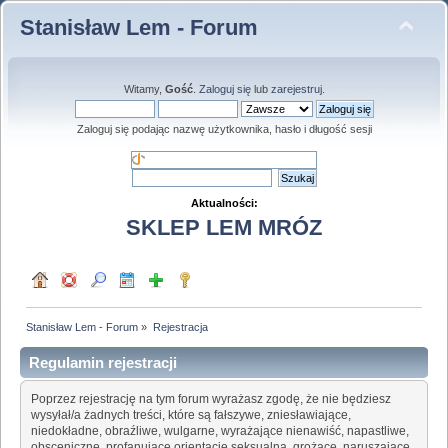
Stanisław Lem - Forum
Witamy,
Gość
.
Zaloguj się
lub
zarejestruj
.
Zaloguj się podając nazwę użytkownika, hasło i długość sesji
Aktualności:
SKLEP LEM MRÓZ
Stanisław Lem - Forum
»
Rejestracja
Regulamin rejestracji
Poprzez rejestrację na tym forum wyrażasz zgodę, że nie będziesz
wysyłał/a żadnych treści, które są fałszywe, zniesławiające,
niedokładne, obraźliwe, wulgarne, wyrażające nienawiść, napastliwe,
obsceniczne, profanujące orientację seksualną, grożące, naruszające