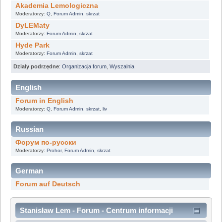
Akademia Lemologiczna
Moderatorzy:
Q
,
Forum Admin
,
skrzat
DyLEMaty
Moderatorzy:
Forum Admin
,
skrzat
Hyde Park
Moderatorzy:
Forum Admin
,
skrzat
Działy podrzędne
:
Organizacja forum
,
Wyszalnia
English
Forum in English
Moderatorzy:
Q
,
Forum Admin
,
skrzat
,
liv
Russian
Форум по-русски
Moderatorzy:
Prohor
,
Forum Admin
,
skrzat
German
Forum auf Deutsch
Stanisław Lem - Forum - Centrum informacji