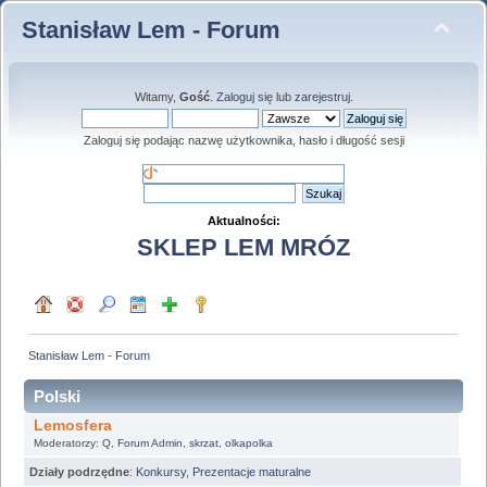
Stanisław Lem - Forum
Witamy,
Gość
.
Zaloguj się
lub
zarejestruj
.
Zaloguj się podając nazwę użytkownika, hasło i długość sesji
Aktualności:
SKLEP LEM MRÓZ
Stanisław Lem - Forum
Polski
Lemosfera
Moderatorzy:
Q
,
Forum Admin
,
skrzat
,
olkapolka
Działy podrzędne
:
Konkursy
,
Prezentacje maturalne