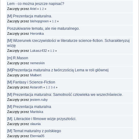
Lem - co można jeszcze napisać?
Zaczęty przez
Ariel
«
1
2
»
[M] Prezentacja maturalna.
Zaczęty przez
bishopgreen
«
1
2
»
Poszukiwanie tematu, ale nie maturalnego.
Zaczęty przez
Heronika
[M] Wizerunek rzeczywistości w literaturze science-fiction. Scharakteryzuj
wizję
Zaczęty przez
Lukasz432
«
1
2
»
[m] R.Mason
Zaczęty przez
nemeskin
[M]Prezentacja maturalna z twórczością Lema w roli głównej
Zaczęty przez
Malbert
[M] Fantasy i Science-Fiction
Zaczęty przez
Astaroth
«
1
2
3
4
»
[M] Prezentacja maturalna: Samotność człowieka we wszechświecie.
Zaczęty przez
jestem.ruby
[M] Prezentacja maturalna
Zaczęty przez
Martiska
[M]. Literackie i filmowe wizje przyszłości.
Zaczęty przez
olaunia
[M] Temat maturalny z polskiego
Zaczęty przez
Eternia05