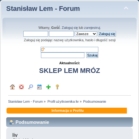
Stanisław Lem - Forum
Witamy,
Gość
.
Zaloguj się
lub
zarejestruj
.
Zaloguj się podając nazwę użytkownika, hasło i długość sesji
Aktualności:
SKLEP LEM MRÓZ
Stanisław Lem - Forum
»
Profil użytkownika liv
»
Podsumowanie
Informacja o Profilu
Podsumowanie
liv 