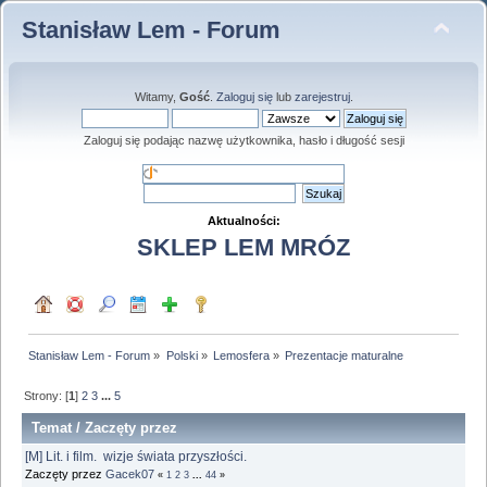
Stanisław Lem - Forum
Witamy,
Gość
.
Zaloguj się
lub
zarejestruj
.
Zaloguj się podając nazwę użytkownika, hasło i długość sesji
Aktualności:
SKLEP LEM MRÓZ
Stanisław Lem - Forum
»
Polski
»
Lemosfera
»
Prezentacje maturalne
Strony: [
1
]
2
3
...
5
Temat
/
Zaczęty przez
[M] Lit. i film. wizje świata przyszłości.
Zaczęty przez
Gacek07
«
1
2
3
...
44
»