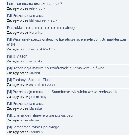
Lem - co można jeszcze napisać?
Zaczęty przez
Ariel
«
1
2
»
[M] Prezentacja maturalna.
Zaczęty przez
bishopgreen
«
1
2
»
Poszukiwanie tematu, ale nie maturalnego.
Zaczęty przez
Heronika
[M] Wizerunek rzeczywistości w literaturze science-fiction. Scharakteryzuj
wizję
Zaczęty przez
Lukasz432
«
1
2
»
[m] R.Mason
Zaczęty przez
nemeskin
[M]Prezentacja maturalna z twórczością Lema w roli głównej
Zaczęty przez
Malbert
[M] Fantasy i Science-Fiction
Zaczęty przez
Astaroth
«
1
2
3
4
»
[M] Prezentacja maturalna: Samotność człowieka we wszechświecie.
Zaczęty przez
jestem.ruby
[M] Prezentacja maturalna
Zaczęty przez
Martiska
[M]. Literackie i filmowe wizje przyszłości.
Zaczęty przez
olaunia
[M] Temat maturalny z polskiego
Zaczęty przez
Eternia05