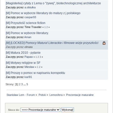
[Magisterka] cytaty z Lema o "żywej", biotechnologicznej architekturze
Zaczęty przez
a.obtulka
[M] Pomoc w wyborze literatury do matury z j.polskiego
Zaczęty przez
caspar93
[M] Przyszłość science fiction
Zaczęty przez Time Traveler
«
1
2
»
[M] Pomoc w wyborze literatury.
Zaczęty przez
Aman
[M] [LOCKED] Pomocy Matura! Literackie i filmowe wizje przyszłości
Zaczęty przez elmata
[M] Matura 2010 - pytanie
Zaczęty przez
Papaw
«
1
2
3
»
[M] Motywy religijne w SF
Zaczęty przez
Miesław
«
1
2
»
[M] Proszę o pomoc w napisaniu konspektu
Zaczęty przez
kari91
Strony: [
1
]
2
3
...
5
Stanisław Lem - Forum
»
Polski
»
Lemosfera
»
Prezentacje maturalne
Skocz do: