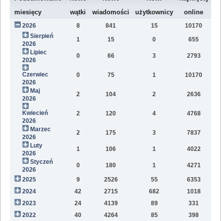
W
miesięcy
wątki
wiadomości
użytkownicy
online
2026
8
841
15
10170
80
Sierpień
1
15
0
655
2
2026
Lipiec
0
66
3
2793
11
2026
Czerwiec
0
75
1
10170
15
2026
Maj
2
104
2
2636
12
2026
Kwiecień
2
120
4
4768
11
2026
Marzec
2
175
3
7837
10
2026
Luty
1
106
1
4022
7
2026
Styczeń
0
180
1
4271
9
2026
2025
9
2526
55
6353
81
2024
42
2715
682
1018
47
2023
24
4139
89
331
12
2022
40
4264
85
398
11