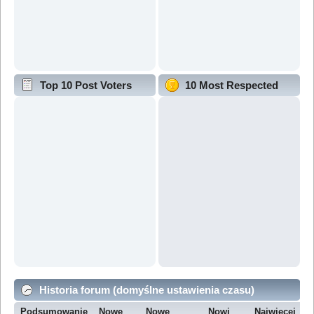
Top 10 Post Voters
10 Most Respected
Historia forum (domyślne ustawienia czasu)
Podsumowanie
Nowe
Nowe
Nowi
Najwięcej