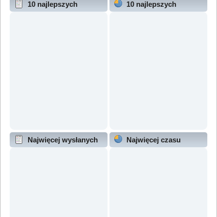
10 najlepszych
10 najlepszych
wątków (wg odpowiedzi)
wątków (wg wyświetleń)
Najwięcej wysłanych
Najwięcej czasu
wątków
online