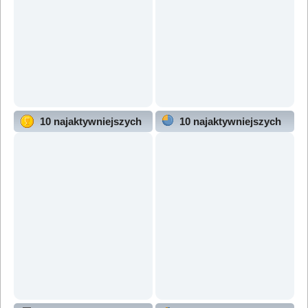
10 najaktywniejszych
10 najaktywniejszych
użytkowników
działów