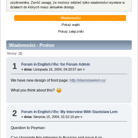
użytkownika. Zwróć uwagę, że możesz widzieć tylko wiadomości wysłane w
działach do których masz aktualnie dostęp.
Wiadomości
Pokaż wątki
Pokaż załączniki
Wiadomości - Prohor
Strony: [
1
]
1
Forum in English
/
Re: for Forum Admin
«
dnia:
Listopada 16, 2004, 04:20:57 am »
We have new design of front page:
http://stanislawlem.ru/
What you think about this?
2
Forum in English
/
Re: My Interview With Stanislaw Lem
«
dnia:
Sierpnia 15, 2004, 01:52:10 pm »
Question to Peyman:
Can I translate this interview to Russian and issue it on