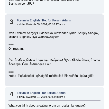
StanislawLem.RU?
3
Forum in English
/
Re: for Forum Admin
«
dnia:
Kwietnia 09, 2004, 05:16:17 am »
Ivan Efremov, Sergey Lukianenko, Alexander Tyurin, Sergey Snegov,
Mikhail Bulgakov, Ilya Warshawsky etc...
===
On russian:
===
Čâŕí Ĺôđĺěîâ, Ńĺđăĺé Ëóęü˙íĺíęî, Ŕëĺęńŕíäđ Ňţđčí, Ńĺđăĺé Ńíĺăîâ, Ěčőŕčë
Áóëăŕęîâ, Čëü˙ Âŕđřŕâńęčé č äđ...
===
×ŕéëä, íŕ ęčđčëëčöĺ ˙ ęîđđĺęňíî íŕďčńŕë čëč îňîáđŕćŕĺňń˙ íĺęîđđĺęňíî?
4
Forum in English
/
for Forum Admin
«
dnia:
Kwietnia 01, 2004, 09:54:38 pm »
What you think about creating forum on russian language?