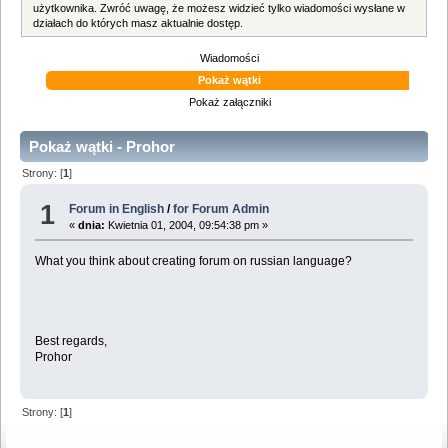
użytkownika. Zwróć uwagę, że możesz widzieć tylko wiadomości wysłane w
działach do których masz aktualnie dostęp.
Wiadomości
Pokaż wątki
Pokaż załączniki
Pokaż wątki - Prohor
Strony: [
1
]
1
Forum in English
/
for Forum Admin
«
dnia:
Kwietnia 01, 2004, 09:54:38 pm »
What you think about creating forum on russian language?
Best regards,
Prohor
Strony: [
1
]