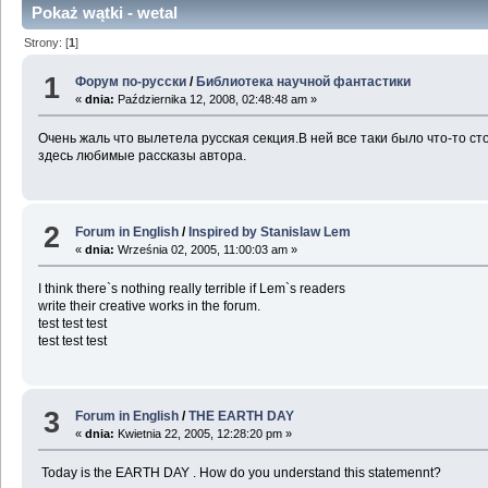
Pokaż wątki - wetal
Strony: [
1
]
1
Форум по-русски
/
Библиотека научной фантастики
«
dnia:
Października 12, 2008, 02:48:48 am »
Очень жаль что вылетела русская секция.В ней все таки было что-то
здесь любимые рассказы автора.
2
Forum in English
/
Inspired by Stanislaw Lem
«
dnia:
Września 02, 2005, 11:00:03 am »
I think there`s nothing really terrible if Lem`s readers
write their creative works in the forum.
test test test
test test test
3
Forum in English
/
THE EARTH DAY
«
dnia:
Kwietnia 22, 2005, 12:28:20 pm »
Today is the EARTH DAY . How do you understand this statemennt?