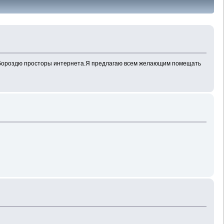
но бороздю просторы интернета.Я предлагаю всем желающим помещать