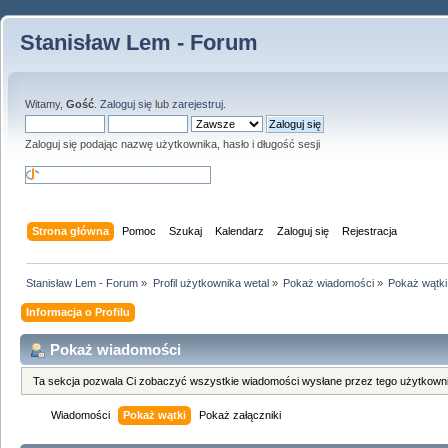
Stanisław Lem - Forum
Witamy,
Gość
.
Zaloguj się
lub
zarejestruj
.
Zaloguj się podając nazwę użytkownika, hasło i długość sesji
Strona główna
Pomoc
Szukaj
Kalendarz
Zaloguj się
Rejestracja
Stanisław Lem - Forum
»
Profil użytkownika wetal
»
Pokaż wiadomości
»
Pokaż wątki
Informacja o Profilu
Pokaż wiadomości
Ta sekcja pozwala Ci zobaczyć wszystkie wiadomości wysłane przez tego użytkowni
Wiadomości
Pokaż wątki
Pokaż załączniki